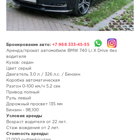
Аренда
BMW
7
серии
Аренда
BMW
Бронирование авто:
+7 968 333-45-55
7
Аренда/прокат автомобиля BMW 740 Li X Drive без
Аренда
водителя
BMW
Кузов: седан
740
Цвет серый
Двигатель 3.0 л / 326 л.с. / Бензин
Коробка автоматическая
Разгон 0-100 км/ч 5.2 сек
Привод полный
Руль левый
Дорожный просвет 135 мм
Бензин - 98,100
Условия аренды
Возраст водителя от 22 лет.
Стаж вождения от 2 лет.
Стоимость аренды:
17.000 рублей/сутки