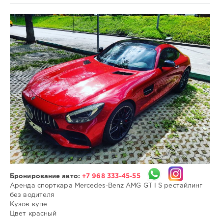
-
-
-
admin
37
432
Бронирование авто:
+7 968 333-45-55
Аренда спорткара Mercedes-Benz AMG GT I S рестайлинг
без водителя
Кузов купе
Цвет красный